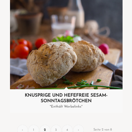
KNUSPRIGE UND HEFEFREIE SESAM-
SONNTAGSBRÖTCHEN
*Enthält Werbelinks*
Seite 2 von 8
‹
1
2
3
4
›