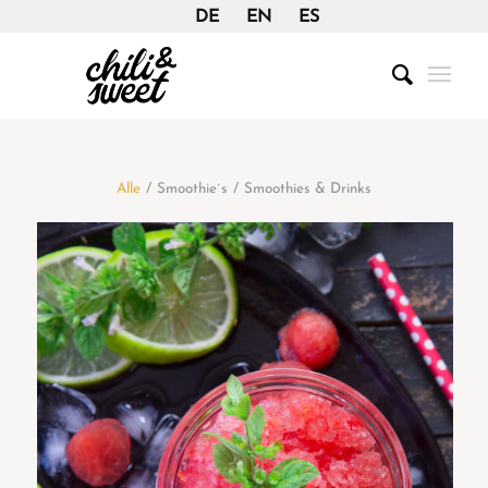
DE
EN
ES
Alle
/
Smoothie´s
/
Smoothies & Drinks