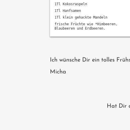
1Tl Kokosraspeln
1Tl Hanfsamen
1Tl klein gehackte Mandeln
frische Früchte wie *Himbeeren,
Blaubeeren und Erdbeeren.
Ich wünsche Dir ein tolles Frühs
Micha
Hat Dir 