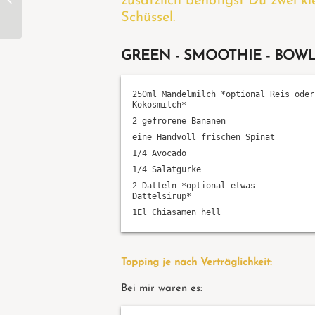
zusätzlich benötigst Du zwei k
– vegan
Schüssel.
GREEN - SMOOTHIE - BOW
250ml Mandelmilch *optional Reis oder
Kokosmilch*
2 gefrorene Bananen
eine Handvoll frischen Spinat
1/4 Avocado
1/4 Salatgurke
2 Datteln *optional etwas
Dattelsirup*
1El Chiasamen hell
Topping je nach Verträglichkeit:
Bei mir waren es: