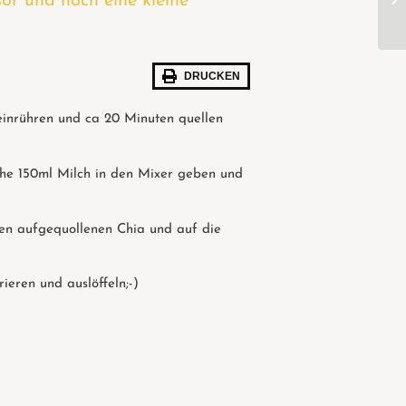
sor und noch eine kleine
DRUCKEN
 einrühren und ca 20 Minuten quellen
che 150ml Milch in den Mixer geben und
 den aufgequollenen Chia und auf die
eren und auslöffeln;-)