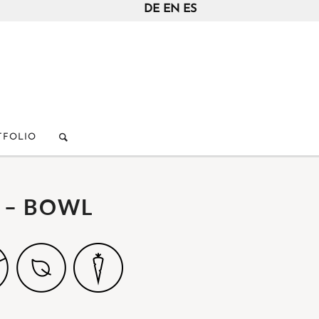
DE
EN
ES
TFOLIO
 – BOWL