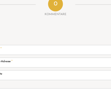
0
KOMMENTARE
*
e
*
l-Adresse
te