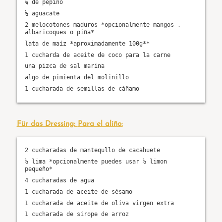
¼ de pepino
½ aguacate
2 melocotones maduros *opcionalmente mangos ,
albaricoques o piña*
lata de maíz *aproximadamente 100g**
1 cucharda de aceite de coco para la carne
una pizca de sal marina
algo de pimienta del molinillo
1 cucharada de semillas de cáñamo
Für das Dressing:
Para el aliño:
2 cucharadas de mantequllo de cacahuete
½ lima *opcionalmente puedes usar ½ limon
pequeño*
4 cucharadas de agua
1 cucharada de aceite de sésamo
1 cucharada de aceite de oliva virgen extra
1 cucharada de sirope de arroz